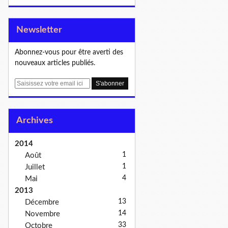
Newsletter
Abonnez-vous pour être averti des
nouveaux articles publiés.
E
m
a
i
Archives
l
2014
1
Août
1
Juillet
4
Mai
2013
13
Décembre
14
Novembre
33
Octobre