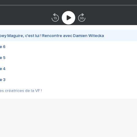
bey Maguire, c'est lui ! Rencontre avec Damien Witecka
e 6
e 5
e 4
e 3
s créatrices de la VF !
e 2
e 1
e Mektoub My Love arrive enfin ! Rencontre avec Shaïn Boumedine et Sal
i : après Toni en famille