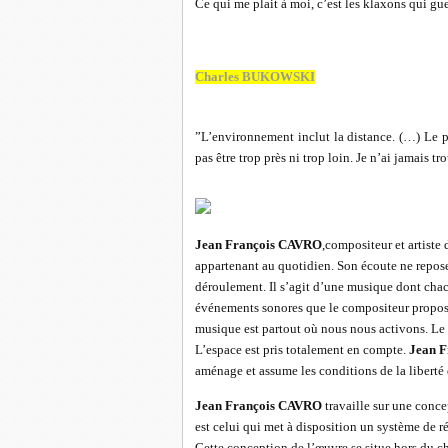
Ce qui me plait à moi, c’est les klaxons qui gueu
Charles BUKOWSKI
”L’environnement inclut la distance. (…) Le p
pas être trop près ni trop loin. Je n’ai jamais t
Jean François CAVRO
,compositeur et artiste
appartenant au quotidien. Son écoute ne repose 
déroulement. Il s’agit d’une musique dont chac
événements sonores que le compositeur propose 
musique est partout où nous nous activons. Le 
L’espace est pris totalement en compte.
Jean 
aménage et assume les conditions de la liberté 
Jean François CAVRO
travaille sur une conce
est celui qui met à disposition un système de r
Cette conception de l’œuvre se situe hors du ch