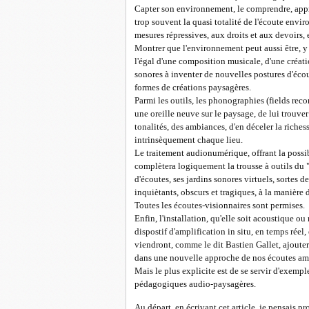
Capter son environnement, le comprendre, appr
trop souvent la quasi totalité de l'écoute envi
mesures répressives, aux droits et aux devoirs, e
Montrer que l'environnement peut aussi être, y 
l'égal d'une composition musicale, d'une créati
sonores à inventer de nouvelles postures d'écou
formes de créations paysagères.
Parmi les outils, les phonographies (fields re
une oreille neuve sur le paysage, de lui trouve
tonalités, des ambiances, d'en déceler la riches
intrinsèquement chaque lieu.
Le traitement audionumérique, offrant la possib
complètera logiquement la trousse à outils du "
d'écoutes, ses jardins sonores virtuels, sortes d
inquiètants, obscurs et tragiques, à la manière
Toutes les écoutes-visionnaires sont permises.
Enfin, l'installation, qu'elle soit acoustique o
dispostif d'amplification in situ, en temps réel
viendront, comme le dit Bastien Gallet, ajouter le
dans une nouvelle approche de nos écoutes am
Mais le plus explicite est de se servir d'exemple
pédagogiques audio-paysagères.
Au départ, en écrivant cet article, je pensais p