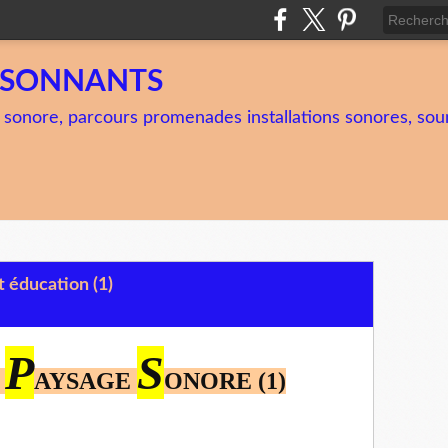
TSONNANTS
 sonore, parcours promenades installations sonores, soun
 éducation (1)
P
S
U
AYSAGE
ONORE (1)