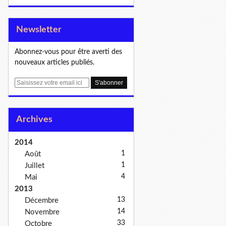
Newsletter
Abonnez-vous pour être averti des
nouveaux articles publiés.
E
m
a
i
Archives
l
2014
1
Août
1
Juillet
4
Mai
2013
13
Décembre
14
Novembre
33
Octobre