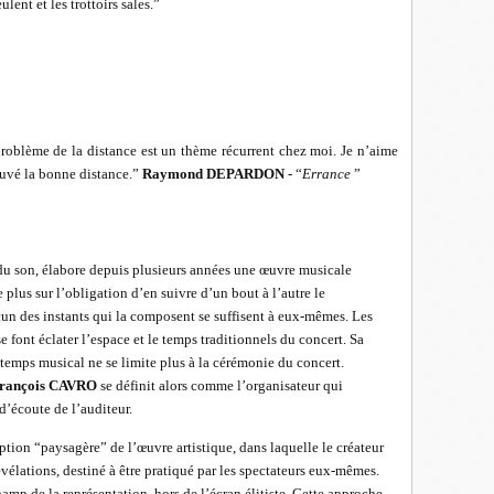
lent et les trottoirs sales.”
roblème de la distance est un thème récurrent chez moi. Je n’aime
rouvé la bonne distance.”
Raymond DEPARDON
- “
Errance
”
 du son, élabore depuis plusieurs années une œuvre musicale
plus sur l’obligation d’en suivre d’un bout à l’autre le
un des instants qui la composent se suffisent à eux-mêmes. Les
font éclater l’espace et le temps traditionnels du concert. Sa
temps musical ne se limite plus à la cérémonie du concert.
François CAVRO
se définit alors comme l’organisateur qui
d’écoute de l’auditeur.
ption “paysagère” de l’œuvre artistique, dans laquelle le créateur
évélations, destiné à être pratiqué par les spectateurs eux-mêmes.
amp de la représentation, hors de l’écran élitiste. Cette approche