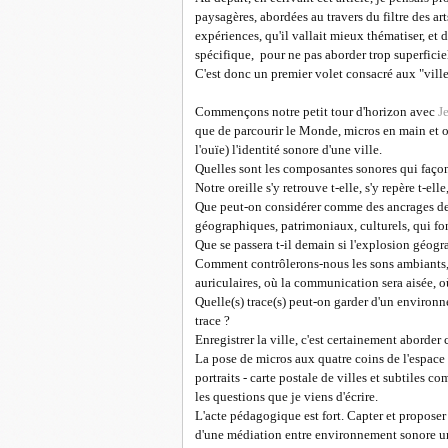
paysagères, abordées au travers du filtre des arts
expériences,
qu'il vallait mieux thématiser, e
spécifique, pour ne pas aborder trop superficie
C'est donc un premier volet consacré aux "ville
Commençons notre petit tour d'horizon avec
J
que de parcourir le Monde, micros en main et ore
l'ouïe) l'identité sonore d'une ville.
Quelles sont les composantes sonores qui façon
Notre oreille s'y retrouve t-elle, s'y repère t-el
Que peut-on considérer comme des ancrages de n
géographiques, patrimoniaux, culturels, qui fon
Que se passera t-il demain si l'explosion géogr
Comment contrôlerons-nous les sons ambiants, p
auriculaires, où la communication sera aisée, où 
Quelle(s) trace(s) peut-on garder d'un environ
trace ?
Enregistrer la ville, c'est certainement aborder 
La pose de micros aux quatre coins de l'espace
portraits - carte postale de villes et subtiles 
les questions que je viens d'écrire.
L'acte pédagogique est fort. Capter et proposer 
d'une médiation entre environnement sonore urb