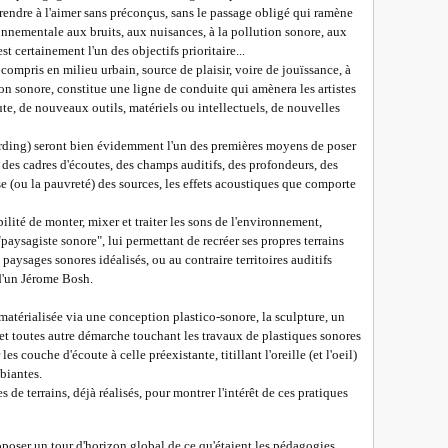
endre à l'aimer sans préconçus, sans le passage obligé qui ramène
ronnementale aux bruits, aux nuisances, à la pollution sonore, aux
st certainement l'un des objectifs prioritaire...
compris en milieu urbain, source de plaisir, voire de jouïssance, à
on sonore, constitue une ligne de conduite qui amènera les artistes
te, de nouveaux outils, matériels ou intellectuels, de nouvelles
cording) seront bien évidemment l'un des premières moyens de poser
r des cadres d'écoutes, des champs auditifs, des profondeurs, des
se (ou la pauvreté) des sources, les effets acoustiques que comporte
ilité de monter, mixer et traiter les sons de l'environnement,
paysagiste sonore", lui permettant de recréer ses propres terrains
e paysages sonores idéalisés, ou au contraire territoires auditifs
 d'un Jérome Bosh.
u matérialisée via une conception plastico-sonore, la sculpture, un
, et toutes autre démarche touchant les travaux de plastiques sonores
s couche d'écoute à celle préexistante, titillant l'oreille (et l'oeil)
biantes.
s de terrains, déjà réalisés, pour montrer l'intérêt de ces pratiques
roposer un tour d'horizon global de ce qu'étaient les pédagogies