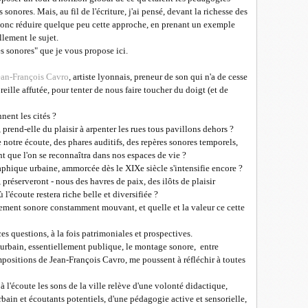
 sonores. Mais, au fil de l'écriture, j'ai pensé,
devant la richesse des
t donc réduire quelque peu cette approche, en prenant un exemple
llement le sujet.
s sonores" que je vous propose ici.
ean-François Cavro
, artiste lyonnais, preneur de son qui n'a de cesse
ille affutée, pour tenter de nous faire toucher du doigt (et de
nent les cités ?
le, prend-elle du plaisir à arpenter les rues tous pavillons dehors ?
otre écoute, des phares auditifs, des repères sonores temporels,
t que l'on se reconnaîtra dans nos espaces de vie ?
aphique urbaine, ammorcée dès le XIXe siècle s'intensifie encore ?
réserveront - nous des havres de paix, des ilôts de plaisir
l'écoute restera riche belle et diversifiée ?
nement sonore constamment mouvant, et quelle et la valeur ce cette
ces questions, à la fois patrimoniales et prospectives.
 urbain, essentiellement publique, le montage sonore, entre
compositions de Jean-François Cavro, me poussent à réfléchir à toutes
à l'écoute les sons de la ville relève d'une volonté didactique,
ain et écoutants potentiels, d'une pédagogie active et sensorielle,