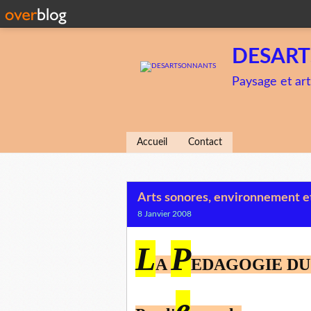
DESAR
Paysage et art
Accueil
Contact
Arts sonores, environnement et
8 Janvier 2008
L
P
A
EDAGOGIE D
e