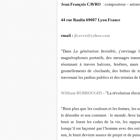
Jean François CAVRO
: compositeur – artist
44 rue Raulin 69007 Lyon France
email :
jfcavro@yahoo.com
”Dans
La génération Invisible
, j’envisage 
magnétophones portatifs, des messages trans
résonnant à travers balcons, fenêtres, mur
gromellements de clochards, des bribes de m
traversant les jardins publics et des terrains de
William BURROUGHS
- ”La révolution élec
“Bien plus que les couleurs et les formes, les s
le désordre et son contraire : le monde. Avec l
bruit se lisent les codes de la vie, les rap
lorsqu’il est façonné par l’homme avec des outi
son, le bruit devient source de projet et de pui