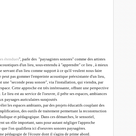
es étendues
", parle des "paysagistes sonores" comme des artistes
 acoustiques d'un lieu, sous-entendu à "apprendre" ce lieu , à mieux
s se servant d'un lieu comme support à ce qu'il veulent nous faire
ne peut pas gommer l'empreinte acoustique préexistante d'un lieu,
t une "seconde peau sonore", via l'installation, qui viendra, par
space. Cette approche est très intéressante, offrant une perspective
e lieu est au service de l'oeuvre, il prête ses espaces, ambiances
ux paysages auriculaires surajoutés
évéler les espaces ambiants, par des projets éducatifs couplant des
amplification, des outils de traitement permettant la reconstruction
 ludique et pédagogique. Dans ces démarches, le sensoriel,
ent un rôle important, sans pour autant négliger l'approche
e que l'on qualifiera ici d'oeuvres sonores paysagères.
une pédagogie de l'écoute dont il s'agira de prime abord.