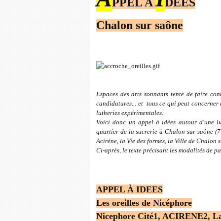
PPEL A
DEES
Chalon sur saône
Espaces des arts sonnants tente de faire conn
candidatures... et tous ce qui peut concerner 
lutheries expérimentales.
Voici donc un appel à idées autour d'une lu
quartier de la sucrerie à Chalon-sur-saône (7
Aciréne, la Vie des formes, la Ville de Chalo
Ci-après, le texte précisant les modalités de pa
APPEL À IDEES
Les oreilles de Nicéphore
Nicephore Cité1, ACIRENE2, La 