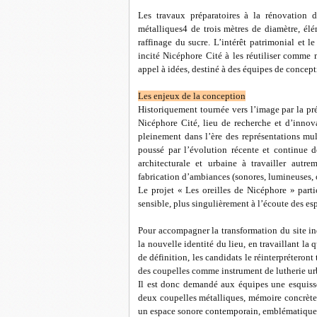
Les travaux préparatoires à la rénovation 
métalliques4 de trois mètres de diamètre, élé
raffinage du sucre. L’intérêt patrimonial et 
incité Nicéphore Cité à les réutiliser comme m
appel à idées, destiné à des équipes de concept
Les enjeux de la conception
Historiquement tournée vers l’image par la p
Nicéphore Cité, lieu de recherche et d’innov
pleinement dans l’ère des représentations mu
poussé par l’évolution récente et continue d
architecturale et urbaine à travailler autr
fabrication d’ambiances (sonores, lumineuses, 
Le projet « Les oreilles de Nicéphore » part
sensible, plus singulièrement à l’écoute des es
Pour accompagner la transformation du site ind
la nouvelle identité du lieu, en travaillant la 
de définition, les candidats le réinterpréteront
des coupelles comme instrument de lutherie ur
Il est donc demandé aux équipes une esquisse
deux coupelles métalliques, mémoire concrète
un espace sonore contemporain, emblématique d