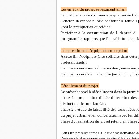
Les enjeux du projet se résument ainsi :
Contribuer à faire « sonner » le quartier en trav
Générer un espace public confortable tant du p
vont le pratiquer au quotidien.
Participer à la construction de l’identité d
imaginant les rapports que l’installation peut fa
Composition de l’équipe de conception.
A cette fin, Nicéphore Cité sollicite dans cet
professionnels :
un concepteur sonore (compositeur, musicien, a
un concepteur d'espace urbain (architecte, pay
Déroulement du projet.
Le présent appel à idée s‘inscrit dans la premi
phase 1 : proposition d’idée d’insertion des
distinction de trois lauréats
phase 2 : étude de faisabilité des trois idées
du projet urbain et en concertation avec les diff
phase 3 : réalisation du projet retenu en phase 
Dans un premier temps, il est donc demandé de
l’ensemble des contraintes habituelles de faisa