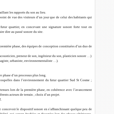
aillant les rapports du son au lieu.
oint de vue des visiteurs d’un jour que de celui des habitants qui
u futur quartier, en concevant une signature sonore forte tout en
ire dire au passé sonore du site.
te première phase, des équipes de conception constituées d’un duo de
cousticien, preneur de son, ingénieur du son, plasticien sonore …)
sagiste, urbaniste, environnementaliste …).
ère phase d’un processus plus long.
 coupelles dans l’environnement du futur quartier Sud St Cosme ;
 retenues lors de la première phase, en cohérence avec l’avancement
érents acteurs de terrain ; choix d’un projet.
2.
 concevoir le dispositif sonore en s’affranchissant quelque peu de
bilité, qui seront étudiées et discutées lors des phases ultérieures,