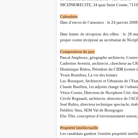
NICEPHORECITE, 34 quai Saint Cosme, 7110
Calendrier
Date d’envoi de l’annonce : le 24 janvier 2008
Date limite de réception des offres : le 28 ma
propre contre récépissé au secrétariat de Nicép
Composition du jury
Pascal Amphoux, géographe architecte, Contrep
Catherine Aventin, architecte, chercheur au
Dominique Bidou, Président du CIDB (centre d’
Yvain Bornibus, La vie des formes.
Luc Bousquet, Architecte et Urbaniste de l’Et
Claude Braillon, 1er adjoint chargé de l’urban
Vézio Cossio, Directeur de Nicephore Cité, di
Cécile Regnault, architecte, directrice de l'A
José Rubio, directeur technique spectacle, étab
Frédéric Süss, SEM Val de Bourgogne
Elie Tête, concepteur d’environnement sonor
Propriété intellectuelle
Les candidats gardent l'entière propriété intelle