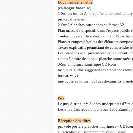
Documents à remettre
(en langue française)
1-Sur un format A4 : une fiche de candidature
principal référant.
2-Sur 2 planches cartonnées au format A2
Plan masse du dispositif dans l’espace public c
Toutes vues significatives montrant l’insertion 
Plans et coupes détaillés des éléments composan
Textes explicatifs permettant de comprendre le 
Les planches sont présentées verticalement, i
en bas à droite de chaque planche numérotées d
3-Sur un format numérique CD Rom
maquette audio suggérant les ambiances sonore
format .wav).
une copie au format .pdf des documents visuels 
Prix
Le jury distinguera 3 idées susceptibles d'être 
Les 3 lauréats recevront chacun 1500 Euros pou
Réception des offres
par voie postale planches imprimées + CD Ro
à l’attention du secrétariat de Vezio Cossio