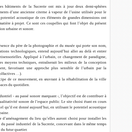
des bâtiments de la Sucrerie ont mis à jour deux demi-sphères
ments d’une ancienne citerne à vapeur de l’usine utilisée pour le
le potentiel acoustique de ces éléments de grandes dimensions ont
atière à projet. Ce sont ces coupelles qui font l’objet du présent
ion urbaine et sonore.
résence du père de la photographie et du musée qui porte son nom,
ations technologiques, entend aujourd’hui aller au delà et entrer
ltisensorielles. Appliqué à l’urbain, ce changement de paradigme,
es moyens techniques, entraînerait les milieux de la conception
ement, favorisant une approche plus sensible de l’urbain par la
olfactives …).
icipe de ce mouvement, en œuvrant à la réhabilitation de la ville
paces du quotidien.
ustriel - au passé sonore marquant -, l’objectif est de contribuer à
qualitativité sonore de l’espace public. Le site choisi étant en cours
 tel qu’il est donné aujourd’hui, en utilisant le potentiel acoustique
baine.
 d’aménagement du lieu qu’elles auront choisi pour installer les
 du passé industriel de la Sucrerie, concevant dans le même temps
u futur quartier.