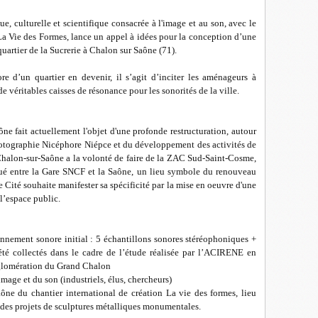
ue, culturelle et scientifique consacrée à l'image et au son, avec le
La Vie des Formes, lance un appel à idées pour la conception d’une
quartier de la Sucrerie à Chalon sur Saône (71).
re d’un quartier en devenir, il s’agit d’inciter les aménageurs à
 véritables caisses de résonance pour les sonorités de la ville.
ône fait actuellement l'objet d'une profonde restructuration, autour
otographie Nicéphore Niépce et du développement des activités de
 Chalon-sur-Saône a la volonté de faire de la ZAC Sud-Saint-Cosme,
tué entre la Gare SNCF et la Saône, un lieu symbole du renouveau
 Cité souhaite manifester sa spécificité par la mise en oeuvre d'une
 l’espace public.
onnement sonore initial : 5 échantillons sonores stéréophoniques +
té collectés dans le cadre de l’étude réalisée par l’ACIRENE en
glomération du Grand Chalon
image et du son (industriels, élus, chercheurs)
ône du chantier international de création La vie des formes, lieu
ur des projets de sculptures métalliques monumentales.