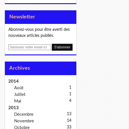
Newsletter
Abonnez-vous pour être averti des
nouveaux articles publiés.
E
m
a
i
Archives
l
2014
1
Août
1
Juillet
4
Mai
2013
13
Décembre
14
Novembre
33
Octobre