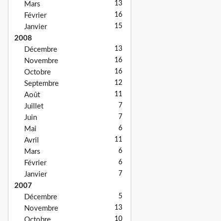
13
Mars
16
Février
15
Janvier
2008
13
Décembre
16
Novembre
16
Octobre
12
Septembre
11
Août
7
Juillet
7
Juin
6
Mai
11
Avril
6
Mars
6
Février
7
Janvier
2007
5
Décembre
13
Novembre
10
Octobre