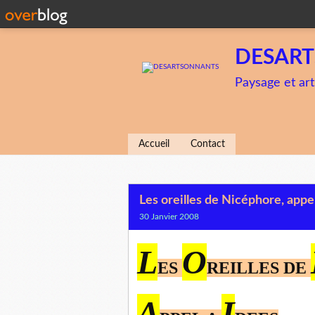
DESAR
Paysage et art
Accueil
Contact
Les oreilles de Nicéphore, appe
30 Janvier 2008
L
O
ES
REILLES DE
A
I