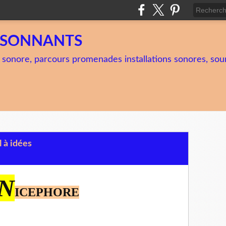
TSONNANTS
 sonore, parcours promenades installations sonores, soun
l à idées
N
ICEPHORE