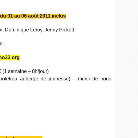
 01 au 06 août 2011 inclus
i, Dominique Leroy, Jenny Pickett
n.
apo33.org
(1 semaine – 8h/jour)
el(ou auberge de jeunesse) – merci de nous