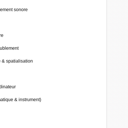
nement sonore
re
eublement
& spatialisation
dinateur
matique & instrument)