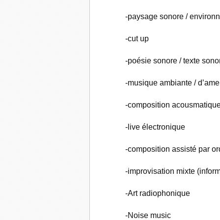
-paysage sonore / environ
-cut up
-poésie sonore / texte sono
-musique ambiante / d’am
-composition acousmatique 
-live électronique
-composition assisté par or
-improvisation mixte (infor
-Art radiophonique
-Noise music