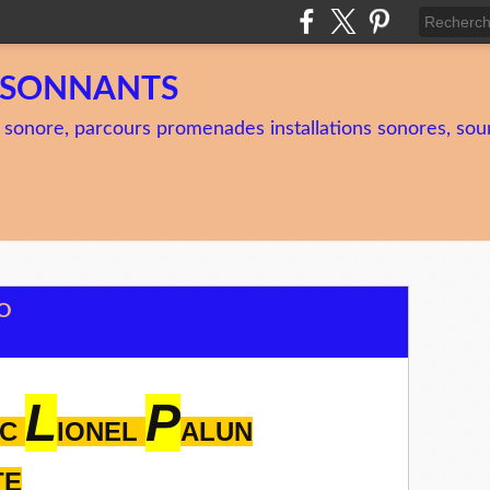
TSONNANTS
 sonore, parcours promenades installations sonores, soun
EO
L
P
EC
IONEL
ALUN
TE