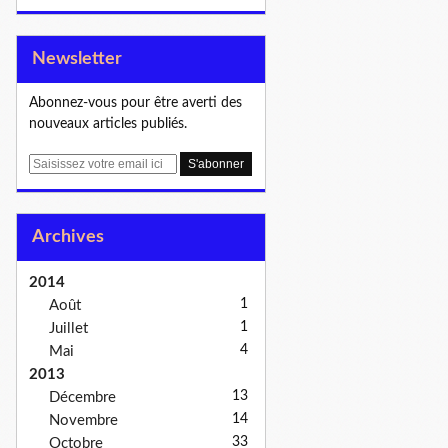
Newsletter
Abonnez-vous pour être averti des
nouveaux articles publiés.
E
m
a
i
Archives
l
2014
1
Août
1
Juillet
4
Mai
2013
13
Décembre
14
Novembre
33
Octobre