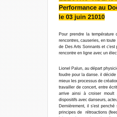
Performance au Do
le 03 juin 21010
Pour prendre la température d
rencontres, causeries, en toute s
de Des Arts Sonnants et c'est 
rencontre en ligne avec un élec
Lionel Palun, au départ physic
foudre pour la danse. il décid
mieux les processus de création
travailler de concert, entre écr
arrive ainsi à croiser moult
dispositifs avec danseurs, acte
Dernièrement, il s'est penché 
principes de rétroactions (feed