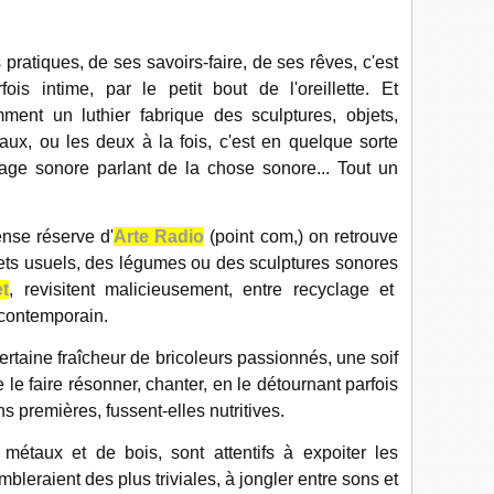
 pratiques, de ses savoirs-faire, de ses rêves, c'est
is intime, par le petit bout de l'oreillette. Et
ent un luthier fabrique des sculptures, objets,
ux, ou les deux à la fois, c'est en quelque sorte
age sonore parlant de la chose sonore... Tout un
nse réserve d'
Arte Radio
(point com,) on retrouve
bjets usuels, des légumes ou des sculptures sonores
t
, revisitent malicieusement, entre recyclage et
 contemporain.
 certaine fraîcheur de bricoleurs passionnés, une soif
e le faire résonner, chanter, en le détournant parfois
s premières, fussent-elles nutritives.
 métaux et de bois, sont attentifs à expoiter les
leraient des plus triviales, à jongler entre sons et