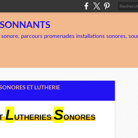
TSONNANTS
 sonore, parcours promenades installations sonores, soun
SONORES ET LUTHERIE
L
S
ET
UTHERIES
ONORES