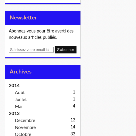
Newsletter
Abonnez-vous pour être averti des
nouveaux articles publiés.
E
m
a
i
Archives
l
2014
1
Août
1
Juillet
4
Mai
2013
13
Décembre
14
Novembre
33
Octobre