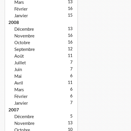
13
Mars
16
Février
15
Janvier
2008
13
Décembre
16
Novembre
16
Octobre
12
Septembre
11
Août
7
Juillet
7
Juin
6
Mai
11
Avril
6
Mars
6
Février
7
Janvier
2007
5
Décembre
13
Novembre
10
Octobre