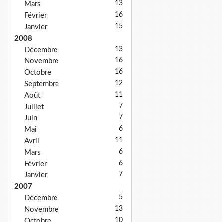
13
Mars
16
Février
15
Janvier
2008
13
Décembre
16
Novembre
16
Octobre
12
Septembre
11
Août
7
Juillet
7
Juin
6
Mai
11
Avril
6
Mars
6
Février
7
Janvier
2007
5
Décembre
13
Novembre
10
Octobre