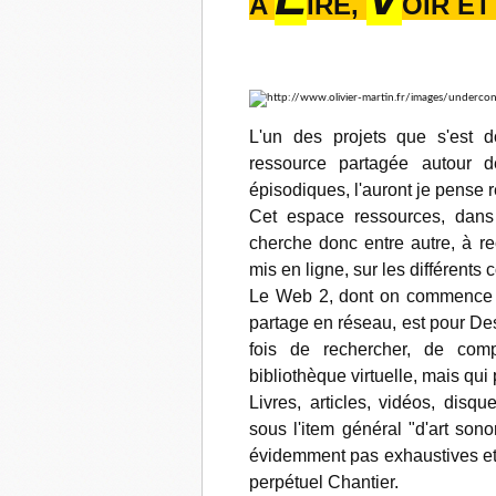
A
IRE,
OIR E
L'un des projets que s'est 
ressource partagée autour d
épisodiques, l'auront je pense r
Cet espace ressources, dans 
cherche donc entre autre, à re
mis en ligne, sur les différents
Le Web 2, dont on commence tou
partage en réseau, est pour Des
fois de rechercher, de comp
bibliothèque virtuelle, mais qu
Livres, articles, vidéos, disqu
sous l'item général "d'art son
évidemment pas exhaustives et
perpétuel Chantier.