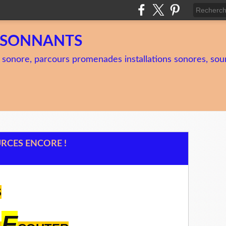
TSONNANTS
 sonore, parcours promenades installations sonores, soun
RCES ENCORE !
S
E