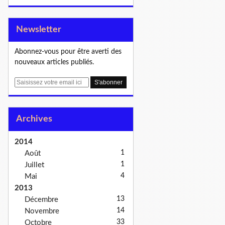
Newsletter
Abonnez-vous pour être averti des
nouveaux articles publiés.
E
m
a
i
Archives
l
2014
1
Août
1
Juillet
4
Mai
2013
13
Décembre
14
Novembre
33
Octobre