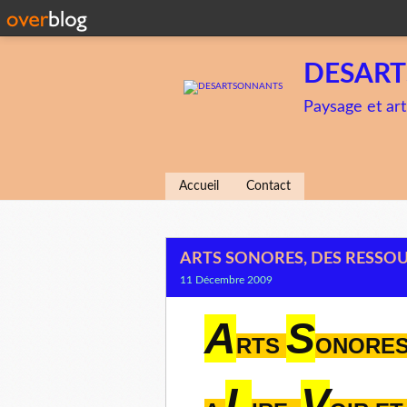
DESAR
Paysage et art
Accueil
Contact
ARTS SONORES, DES RESSOU
11 Décembre 2009
A
S
RTS
ONORE
L
V