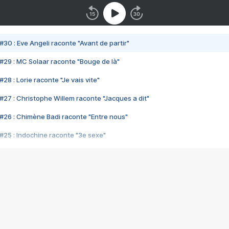
#30 : Eve Angeli raconte "Avant de partir"
#29 : MC Solaar raconte "Bouge de là"
28 : Lorie raconte "Je vais vite"
#27 : Christophe Willem raconte "Jacques a dit"
#26 : Chimène Badi raconte "Entre nous"
#25 : Indochine raconte "3e sexe"
#24 : Zaho raconte "C'est chelou"
#23 : Patrick Bruel raconte "Au café des délices"
#22 : Kyo raconte "Le chemin"
#21 : Nolwenn Leroy raconte "Cassé"
#20 : Patrick Hernandez raconte "Born to be alive"