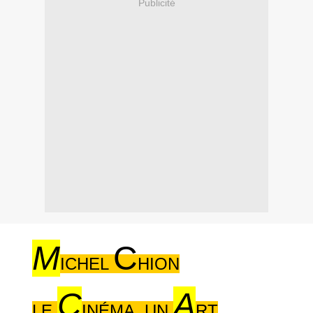
Publicité
M
C
ICHEL
HION
C
A
LE
INÉMA, UN
RT