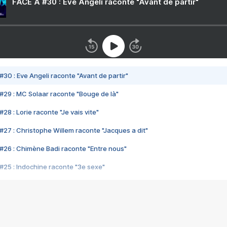
FACE A #30 : Eve Angeli raconte "Avant de partir"
#30 : Eve Angeli raconte "Avant de partir"
#29 : MC Solaar raconte "Bouge de là"
28 : Lorie raconte "Je vais vite"
#27 : Christophe Willem raconte "Jacques a dit"
#26 : Chimène Badi raconte "Entre nous"
#25 : Indochine raconte "3e sexe"
#24 : Zaho raconte "C'est chelou"
#23 : Patrick Bruel raconte "Au café des délices"
#22 : Kyo raconte "Le chemin"