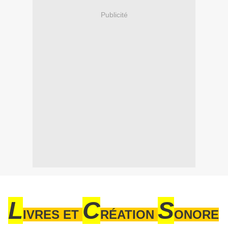
Publicité
L
C
S
IVRES ET
RÉATION
ONORE