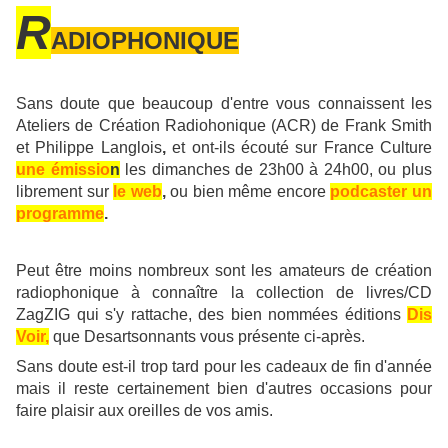
R
ADIOPHONIQUE
Sans doute que beaucoup d'entre vous connaissent les
Ateliers de Création Radiohonique (ACR) de Frank Smith
et Philippe Langlois
,
et ont-ils écouté sur France Culture
une émissio
n
les dimanches de 23h00 à 24h00, ou plus
librement sur
le web
,
ou bien même encore
podcaster un
programme
.
Peut être moins nombreux sont les amateurs de création
radiophonique à connaître la collection de livres/CD
ZagZIG qui s'y rattache, des bien nommées éditions
Dis
Voir,
que Desartsonnants vous présente ci-après.
Sans doute est-il trop tard pour les cadeaux de fin d'année
mais il reste certainement bien d'autres occasions pour
faire plaisir aux oreilles de vos amis.