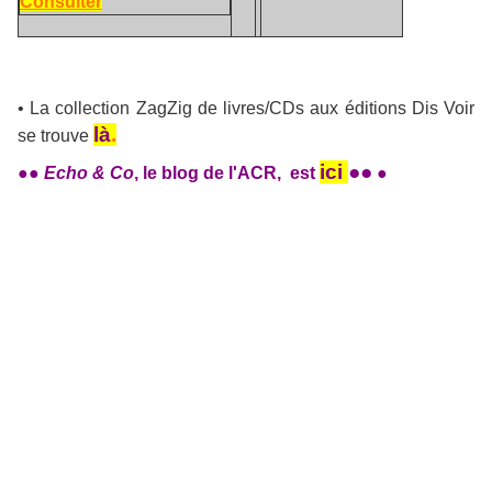
Consulter
• La collection ZagZig de livres/CDs aux éditions Dis Voir
là
.
se trouve
ici
●●
●●
Echo & Co
, le blog de l'ACR,
est
●