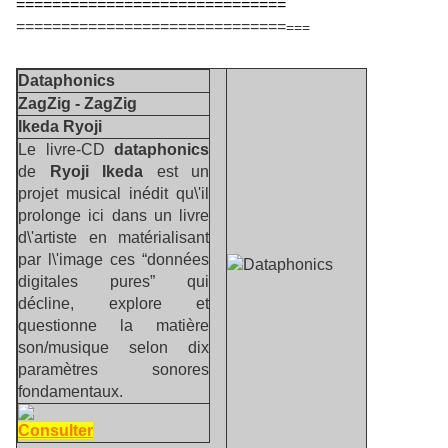
==============================
==============================
===
Dataphonics
ZagZig - ZagZig
Ikeda Ryoji
Le livre-CD
dataphonics
de
Ryoji Ikeda
est un
projet musical inédit qu\'il
prolonge ici dans un livre
d\'artiste en matérialisant
par l\'image ces “données
digitales pures” qui
décline, explore et
questionne la matière
son/musique selon dix
paramètres sonores
fondamentaux.
Consulter