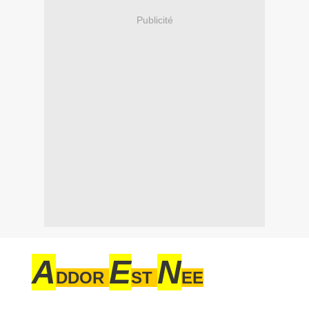
Publicité
A
E
N
DDOR
ST
EE