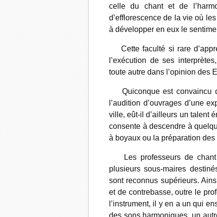
celle du chant et de l’harm
d’efflorescence de la vie où le
à développer en eux le sentiment
Cette faculté si rare d’appré
l’exécution de ses interprètes
toute autre dans l’opinion des
Quiconque est convaincu d’e
l’audition d’ouvrages d’une ex
ville, eût-il d’ailleurs un talen
consente à descendre à quelque 
à boyaux ou la préparation des
Les professeurs de chant et
plusieurs sous-maires destiné
sont reconnus supérieurs. Ainsi
et de contrebasse, outre le pro
l’instrument, il y en a un qui e
des sons harmoniques, un autre l