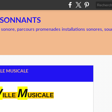
TSONNANTS
 sonore, parcours promenades installations sonores, soun
LLE MUSICALE
V
M
ILLE
USICALE