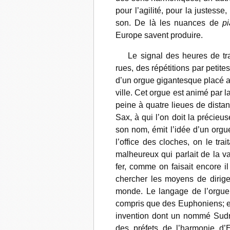
pour l’agilité, pour la justess
son. De là les nuances de
p
Europe savent produire.
Le signal des heures de trava
rues, des répétitions par peti
d’un orgue gigantesque placé au
ville. Cet orgue est animé par l
peine à quatre lieues de distanc
Sax,
à qui l’on doit la précieu
son nom, émit l’idée d’un orgu
l’office des cloches, on le tr
malheureux qui parlait de la v
fer, comme on faisait encore i
chercher les moyens de dirige
monde. Le langage de l’orgue d
compris que des Euphoniens; eu
invention dont un nommé Sudre 
des préfets de l’harmonie d