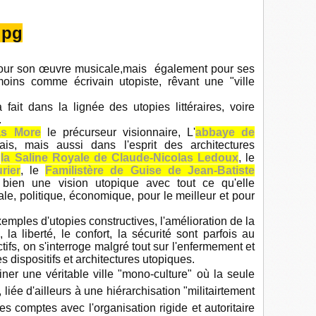
our son œuvre musicale,mais également pour ses
oins comme écrivain utopiste, rêvant une "ville
 fait dans la lignée des utopies littéraires, voire
.
s More
le précurseur visionnaire, L'
abbaye de
s, mais aussi dans l'esprit des architectures
s
la Saline Royale de Claude-Nicolas Ledoux
, le
rier
, le
Familistère de Guise de Jean-Batiste
 bien une vision utopique avec tout ce qu'elle
, politique, économique, pour le meilleur et pour
xemples d'utopies constructives, l'amélioration de la
la liberté, le confort, la sécurité sont parfois au
ifs, on s'interroge malgré tout sur l'enfermement et
 dispositifs et architectures utopiques.
er une véritable ville "mono-culture" où la seule
liée d'ailleurs à une hiérarchisation "militairtement
es comptes avec l'organisation rigide et autoritaire