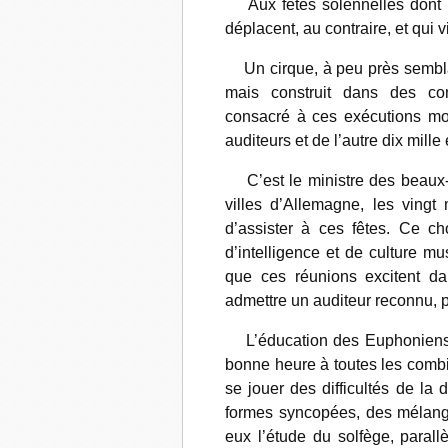
Aux fêtes solennelles dont l’a
déplacent, au contraire, et qui
Un cirque, à peu près semblab
mais construit dans des con
consacré à ces exécutions mon
auditeurs et de l’autre dix mille
C’est le ministre des beaux-ar
villes d’Allemagne, les vingt 
d’assister à ces fêtes. Ce ch
d’intelligence et de culture mu
que ces réunions excitent dan
admettre un auditeur reconnu, pa
L’éducation des Euphoniens es
bonne heure à toutes les combi
se jouer des difficultés de la
formes syncopées, des mélanges
eux l’étude du solfège, parall