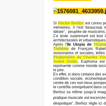
Si
Hector Berlioz
est connu p
mémoires, il l'est beaucoup m
idéale", peuplée de musiciens.
Ce texte surprenant est tout à
architecturales et urbanistiques
Après l'
Ile Utopia de
Thoma
Thélème
de François Rabelai
visionnaires et sociales, telle
Phalanstère de Charles Fou
André Godin
, Euphonia est
représente comme monde sociale
le pire.
En effet, si dans certains des e
condition sociale, économique, 
centre de ces non-lieux prospect
le contrôle omniprésent dans ces
Berlioz va même jusqu'à imagin
pratique musicale est excercée, 
despotique", Berlioz règle ici d