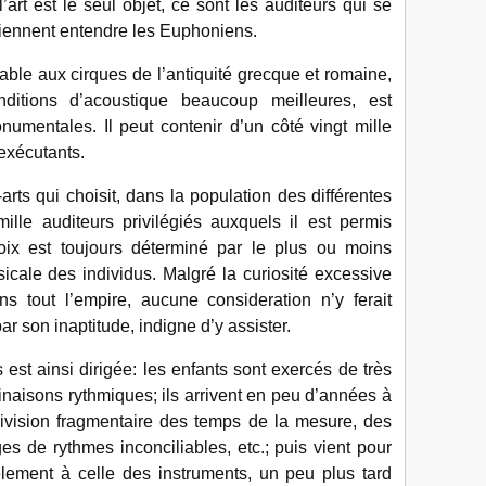
rt est le seul objet, ce sont les auditeurs qui se
 viennent entendre les Euphoniens.
le aux cirques de l’antiquité grecque et romaine,
ditions d’acoustique beaucoup meilleures, est
umentales. Il peut contenir d’un côté vingt mille
 exécutants.
ts qui choisit, dans la population des différentes
mille auditeurs privilégiés auxquels il est permis
oix est toujours déterminé par le plus ou moins
sicale des individus. Malgré la curiosité excessive
s tout l’empire, aucune consideration n’y ferait
r son inaptitude, indigne d’y assister.
t ainsi dirigée: les enfants sont exercés de très
naisons rythmiques; ils arrivent en peu d’années à
 division fragmentaire des temps de la mesure, des
 de rythmes inconciliables, etc.; puis vient pour
èlement à celle des instruments, un peu plus tard