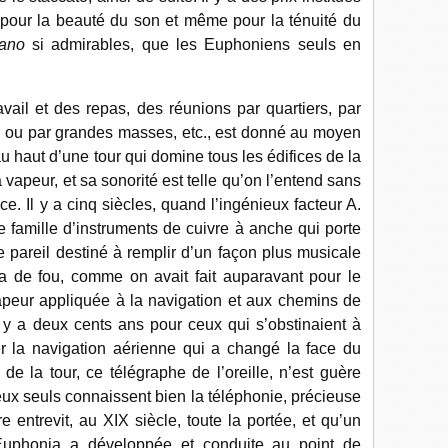
e, pour la beauté du son et même pour la ténuité du
iano
si admirables, que les Euphoniens seuls en
il et des repas, des réunions par quartiers, par
tes ou par grandes masses, etc., est donné au moyen
 haut d’une tour qui domine tous les édifices de la
a vapeur, et sa sonorité est telle qu’on l’entend sans
e. Il y a cinq siècles, quand l’ingénieux facteur A.
se famille d’instruments de cuivre à anche qui porte
e pareil destiné à remplir d’un façon plus musicale
aita de fou, comme on avait fait auparavant pour le
apeur appliquée à la navigation et aux chemins de
l y a deux cents ans pour ceux qui s’obstinaient à
r la navigation aérienne qui a changé la face du
e la tour, ce télégraphe de l’oreille, n’est guère
x seuls connaissent bien la téléphonie, précieuse
entrevit, au XIX siècle, toute la portée, et qu’un
’Euphonia a développée et conduite au point de