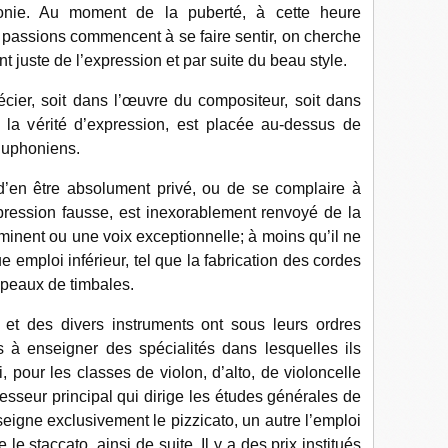
onie. Au moment de la puberté, à cette heure
s passions commencent à se faire sentir, on cherche
 juste de l’expression et par suite du beau style.
cier, soit dans l’œuvre du compositeur, soit dans
, la vérité d’expression, est placée au-dessus de
 Euphoniens.
n être absolument privé, ou de se complaire à
pression fausse, est inexorablement renvoyé de la
t éminent ou une voix exceptionnelle; à moins qu’il ne
emploi inférieur, tel que la fabrication des cordes
 peaux de timbales.
 des divers instruments ont sous leurs ordres
s à enseigner des spécialités dans lesquelles ils
, pour les classes de violon, d’alto, de violoncelle
fesseur principal qui dirige les études générales de
nseigne exclusivement le pizzicato, un autre l’emploi
e staccato, ainsi de suite. Il y a des prix institués