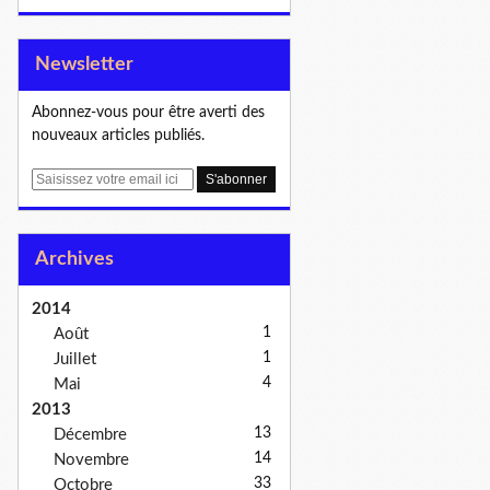
Newsletter
Abonnez-vous pour être averti des
nouveaux articles publiés.
E
m
a
i
Archives
l
2014
1
Août
1
Juillet
4
Mai
2013
13
Décembre
14
Novembre
33
Octobre