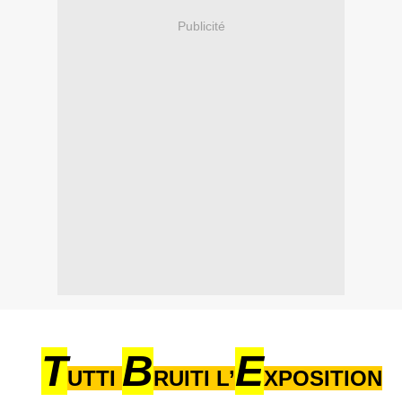
Publicité
T
B
E
UTTI
RUITI L’
XPOSITION