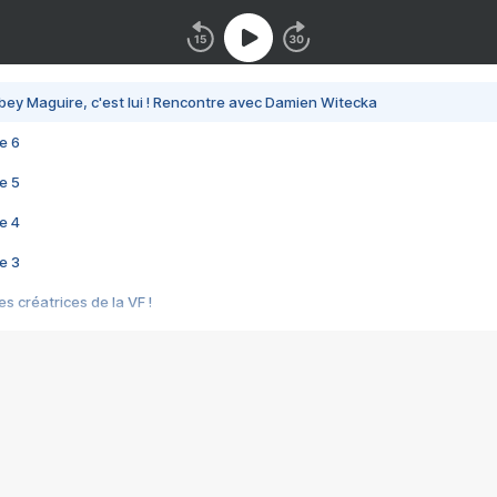
bey Maguire, c'est lui ! Rencontre avec Damien Witecka
e 6
e 5
e 4
e 3
s créatrices de la VF !
e 2
e 1
e Mektoub My Love arrive enfin ! Rencontre avec Shaïn Boumedine et Sal
i : après Toni en famille