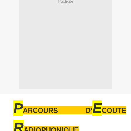
Publicité
P
E
ARCOURS D'
COUTE
R
ADIOPHONIQUE