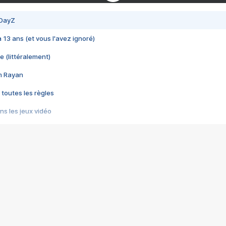
 DayZ
 a 13 ans (et vous l'avez ignoré)
e (littéralement)
im Rayan
 toutes les règles
s les jeux vidéo
us choquant de Rockstar ? - Le scandale BULLY
e plus moche de Steam
du RÊVE tourne au CAUCHEMAR
pendant 8 heures
it… à tort
umiliés par un jeu vidéo