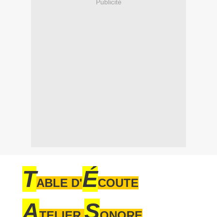
Publicité
T
É
ABLE D'
COUTE
A
S
TELIER
ONORE