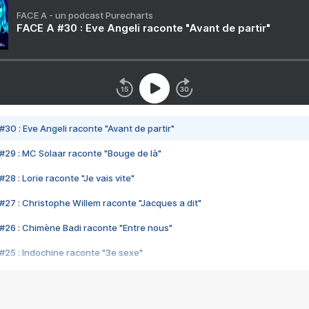
FACE A - un podcast Purecharts
FACE A #30 : Eve Angeli raconte "Avant de partir"
#30 : Eve Angeli raconte "Avant de partir"
#29 : MC Solaar raconte "Bouge de là"
28 : Lorie raconte "Je vais vite"
#27 : Christophe Willem raconte "Jacques a dit"
#26 : Chimène Badi raconte "Entre nous"
#25 : Indochine raconte "3e sexe"
#24 : Zaho raconte "C'est chelou"
#23 : Patrick Bruel raconte "Au café des délices"