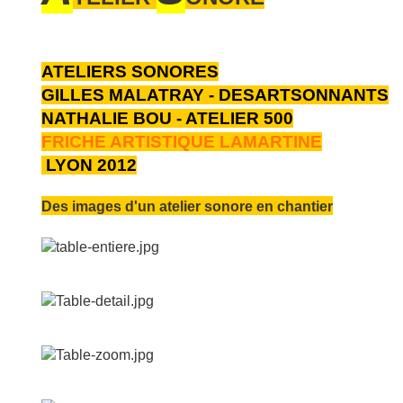
ATELIERS SONORES
GILLES MALATRAY - DESARTSONNANTS
NATHALIE BOU - ATELIER 500
FRICHE ARTISTIQUE LAMARTINE
LYON 2012
Des images d'un atelier sonore en chantier