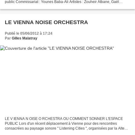
public Commissariat : Younes Baba-Ali Artistes : Zouheir Atbane, Gaël
Segalen, Blenno die wurstbrucke, Raphaël Charpentié,...
LE VIENNA NOISE ORCHESTRA
Publié le 05/06/2012 à 17:24
Par
Gilles Malatray
LE V IENNA N OISE O RCHESTRA OU COMMENT SONNER L'ESPACE
PUBLIC Lors d'un récent déplacement à Vienne pour des rencontres
consacrées au paysage sonore " Listening Cities ", organisées par la Alte
Schmiede , j'ai fait connaissance avec le Vienna Noise Orchestra...