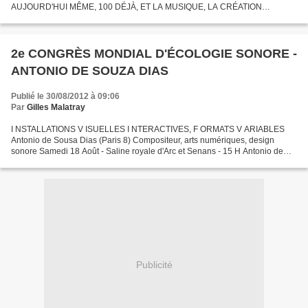
AUJOURD'HUI MÊME, 100 DÉJÀ, ET LA MUSIQUE, LA CRÉATION
SONORE NE S'EN SONT PAS ENCORE REMIS ! EN HOMMAGE À CE
GRAND MONSIEUR, FÊTONS TOUS CE...
2e CONGRÈS MONDIAL D'ÉCOLOGIE SONORE -
ANTONIO DE SOUZA DIAS
Publié le 30/08/2012 à 09:06
Par
Gilles Malatray
I NSTALLATIONS V ISUELLES I NTERACTIVES, F ORMATS V ARIABLES
Antonio de Sousa Dias (Paris 8) Compositeur, arts numériques, design
sonore Samedi 18 Août - Saline royale d'Arc et Senans - 15 H Antonio de
Souza Dias es un compositeur franco-portuguais, de...
Publicité