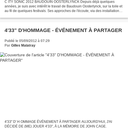
C ITY SONIC 2012 BAUDOUIN OOSTERLYNCK Depuis déjà quelques
années, je suis avec intérêt le travail de Baudouin Oosterlynck, sur la toile et
au fil de quelques festivals. Ses approches de l'écoute, via des installations,
des recensements de sites auriculaires,...
4'33" D'HOMMAGE - ÉVÉNEMENT À PARTAGER
Publié le 05/09/2012 à 07:29
Par
Gilles Malatray
4'33" D' H OMMAGE ÉVÉNEMENT À PARTAGER AUJOURD'HUI, J'AI
DÉCIDÉ DE (ME) JOUER 4'33", À LA MÉMOIRE DE JOHN CAGE.