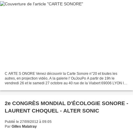
C ARTE S ONORE Venez découvrir la Carte Sonore n°20 et toutes les
autres, en projection vidéo, A la galerie l' OuJouPo A partir de 19h le
vendredi 26 et le samedi 27 octobre au 40 rue de la Viabert 69006 LYON la
carte sonore : un lieu, une prise de son,...
2e CONGRÈS MONDIAL D'ÉCOLOGIE SONORE -
LAURENT CHOQUEL - ALTER SONIC
Publié le 27/09/2012 à 09:05
Par
Gilles Malatray