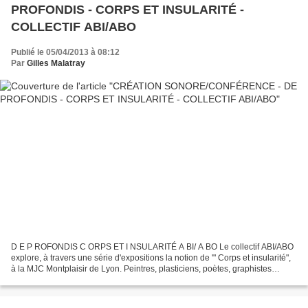
PROFONDIS - CORPS ET INSULARITÉ -
COLLECTIF ABI/ABO
Publié le 05/04/2013 à 08:12
Par
Gilles Malatray
D E P ROFONDIS C ORPS ET I NSULARITÉ A BI/ A BO Le collectif ABI/ABO
explore, à travers une série d'expositions la notion de '" Corps et insularité",
à la MJC Montplaisir de Lyon. Peintres, plasticiens, poètes, graphistes
travaillent ce thème au corps,...