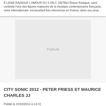
É LIANE RADIGUE L'AMOUR DU S ON C ONTINU Éliane Radigue, sans
conteste l'une des figures majeures de la musique contemporaine française,
voire internationale, est pourtant très méconnue en France, dans son propre
pays. Compositrice dés les années 50 où...
Publicité
CITY SONIC 2012 - PETER FRIESS ET MAURICE
CHARLES JJ
Publié le 15/10/2012 à 14:31