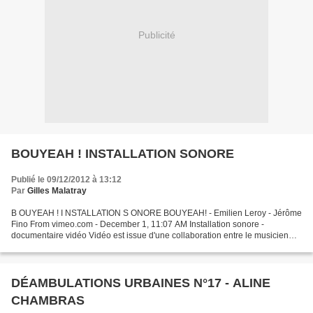
Publicité
BOUYEAH ! INSTALLATION SONORE
Publié le 09/12/2012 à 13:12
Par
Gilles Malatray
B OUYEAH ! I NSTALLATION S ONORE BOUYEAH! - Emilien Leroy - Jérôme
Fino From vimeo.com - December 1, 11:07 AM Installation sonore -
documentaire vidéo Vidéo est issue d'une collaboration entre le musicien
Emilien Leroy et le vidéaste Jérôme Fino. Ensemble...
DÉAMBULATIONS URBAINES N°17 - ALINE
CHAMBRAS