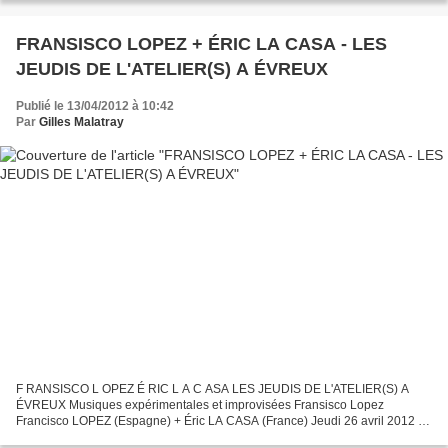
FRANSISCO LOPEZ + ÉRIC LA CASA - LES
JEUDIS DE L'ATELIER(S) A ÉVREUX
Publié le 13/04/2012 à 10:42
Par
Gilles Malatray
F RANSISCO L OPEZ É RIC L A C ASA LES JEUDIS DE L'ATELIER(S) A
ÉVREUX Musiques expérimentales et improvisées Fransisco Lopez
Francisco LOPEZ (Espagne) + Éric LA CASA (France) Jeudi 26 avril 2012 à
20h / Concert électro-acoustique en multi-diffusion Cloître...