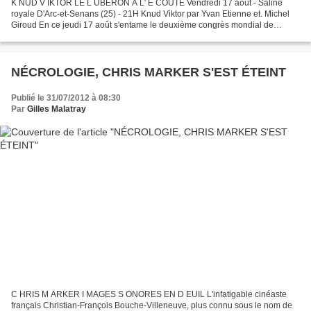
K NUD V IKTOR LE L UBÉRON À L' É COUTE Vendredi 17 août - Saline
royale D'Arc-et-Senans (25) - 21H Knud Viktor par Yvan Etienne et. Michel
Giroud En ce jeudi 17 août s'entame le deuxième congrès mondial de
l'écologie sonore dans la magnifique Saline royale...
NÉCROLOGIE, CHRIS MARKER S'EST ÉTEINT
Publié le 31/07/2012 à 08:30
Par
Gilles Malatray
C HRIS M ARKER I MAGES S ONORES EN D EUIL L'infatigable cinéaste
français Christian-François Bouche-Villeneuve, plus connu sous le nom de