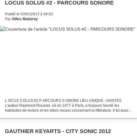
LOCUS SOLUS #2 - PARCOURS SONORE
Publié le 03/01/2013 à 08:02
Par
Gilles Malatray
L OCUS S OLUS #2 P ARCOURS S ONORE LIEU UNIQUE - NANTES
L'auteur Raymond Roussel, né en 1877 à Paris, a toujours heurté les
habitudes de lecture et les idées reçues concernant la littérature. Il fut aussi
un savant génial qui dévoilait à ses visiteurs...
GAUTHIER KEYARTS - CITY SONIC 2012