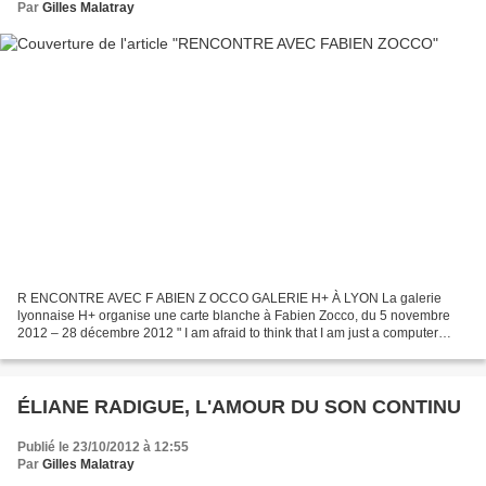
Par
Gilles Malatray
R ENCONTRE AVEC F ABIEN Z OCCO GALERIE H+ À LYON La galerie
lyonnaise H+ organise une carte blanche à Fabien Zocco, du 5 novembre
2012 – 28 décembre 2012 " I am afraid to think that I am just a computer
program " . A cette ocasion, desartsonnants a rencontré...
ÉLIANE RADIGUE, L'AMOUR DU SON CONTINU
Publié le 23/10/2012 à 12:55
Par
Gilles Malatray