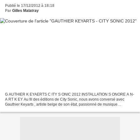
Publié le 17/12/2012 à 18:18
Par
Gilles Malatray
G AUTHIER K EYAERTS C ITY S ONIC 2012 INSTALLATION S ONORE A N-
A RT K EY Au fil des éditions de City Sonic, nous avons conversé avec
Gauthier Keyarts , artiste belge de son état, passionné de musique
alternative, collectionneurs de vinyls, installateur...