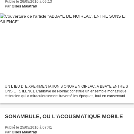
Publié le 26/05/2010 à 06:13
Par
Gilles Malatray
UN L IEU D' E XPERIMENTATION S ONORE N OIRLAC, A BBAYE ENTRE S
ONS ET S ILENCE L’abbaye de Noirlac constitue un ensemble monastique
cistercien qui a miraculeusement traversé les époques, tout en conservant
une remarquable intégrité architecturale. Située...
SONAMBULE, OU L'ACOUSMATIQUE MOBILE
Publié le 25/05/2010 à 07:41
Par
Gilles Malatray