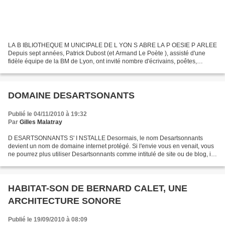
LA B IBLIOTHEQUE M UNICIPALE DE L YON S ABRE LA P OESIE P ARLEE
Depuis sept années, Patrick Dubost (et Armand Le Poète ), assisté d'une
fidèle équipe de la BM de Lyon, ont invité nombre d'écrivains, poêtes,
lecteurs, performeurs, à venir rencontrer en...
DOMAINE DESARTSONANTS
Publié le 04/11/2010 à 19:32
Par
Gilles Malatray
D ESARTSONNANTS S' I NSTALLE Desormais, le nom Desartsonnants
devient un nom de domaine internet protégé. Si l'envie vous en venait, vous
ne pourrez plus utiliser Desartsonnants comme intitulé de site ou de blog, il
est réservé et maintenant indisponible....
HABITAT-SON DE BERNARD CALET, UNE
ARCHITECTURE SONORE
Publié le 19/09/2010 à 08:09