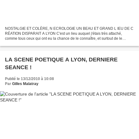
NOSTALGIE ET COLÈRE, N ECROLOGIE UN BEAU ET GRAND L IEU DE C
RÉATION DISPARAIT A LYON C'est un lieu auquel j'étais très attaché,
comme tous ceux qui ont eu la chance de le connaître, et surtout de le
fréquenter. C'est un lieu où j'ai rencontré beaucoup...
LA SCENE POETIQUE A LYON, DERNIERE
SEANCE !
Publié le 13/12/2010 à 10:08
Par
Gilles Malatray