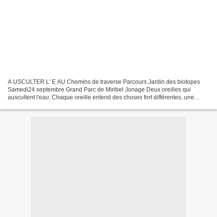
A USCULTER L' E AU Chemins de traverse Parcours Jardin des biotopes
Samedi24 septembre Grand Parc de Miribel Jonage Deux oreilles qui
auscultent l'eau. Chaque oreille entend des choses fort différentes, une
binauralité acoustique surprenante. Les glougloutis...