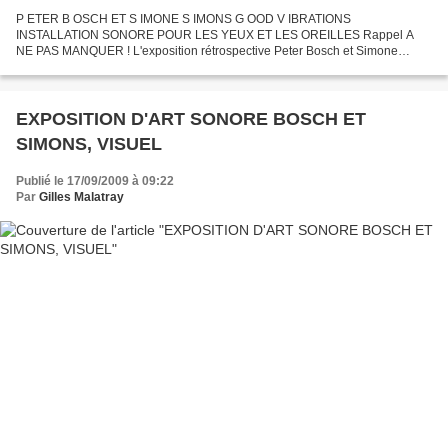
P ETER B OSCH ET S IMONE S IMONS G OOD V IBRATIONS
INSTALLATION SONORE POUR LES YEUX ET LES OREILLES Rappel A
NE PAS MANQUER ! L'exposition rétrospective Peter Bosch et Simone
Simons, organisée par L e centre du son avec le commissariat de Grame à
Lyon,...
EXPOSITION D'ART SONORE BOSCH ET
SIMONS, VISUEL
Publié le 17/09/2009 à 09:22
Par
Gilles Malatray