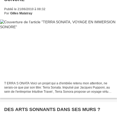
Publié le 21/06/2010 à 08:32
Par
Gilles Malatray
T ERRA S ONATA Voici un projet qui a d'emblée retenu mon attention, ne
serais-ce que par son titre: Terra Sonata. Impulsé par Jacques Pupponi, au
sein de l'entreprise Intuitive Travel , Terra Sonora propose un voyage virtuel
où les sons, comme l'indique...
DES ARTS SONNANTS DANS SES MURS ?