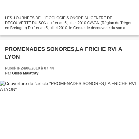
LES J OURNEES DE L' E COLOGIE S ONORE AU CENTRE DE
DECOUVERTE DU SON du 1er au 5 juillet 2010 CAVAN (Région du Trégor
en Bretagne) Du 1er au 5 juillet 2010, le Centre de découverte du son a
organisé à Cavan (région du Trégor en Bretagne), des journées...
PROMENADES SONORES,LA FRICHE RVI A
LYON
Publié le 24/06/2010 à 07:44
Par
Gilles Malatray