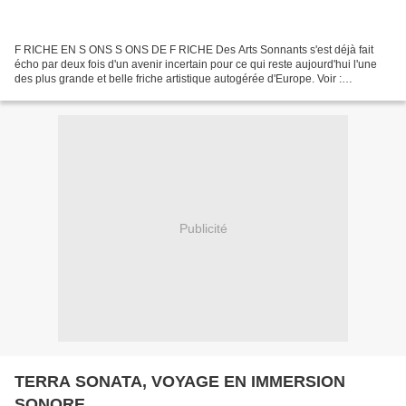
F RICHE EN S ONS S ONS DE F RICHE Des Arts Sonnants s'est déjà fait
écho par deux fois d'un avenir incertain pour ce qui reste aujourd'hui l'une
des plus grande et belle friche artistique autogérée d'Europe. Voir :
COLLECTIFS FRICHE ARTISTIQUE RVI DE...
Publicité
TERRA SONATA, VOYAGE EN IMMERSION
SONORE