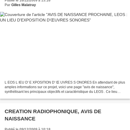
Publié le 16/12/2009 à 15:16
Par
Gilles Malatray
L EOS L IEU D' E XPOSITION D' Œ UVRES S ONORES En attendant de plus
amples informations sur ce projet, voici une page "avis de naissance",
synthétisant les principaux objectifs et caractéristique du LEOS . Ce lieu
s'inscrit dans le développement de l'association...
CREATION RADIOPHONIQUE, AVIS DE
NAISSANCE
Publié le 09/12/2009 à 10:18