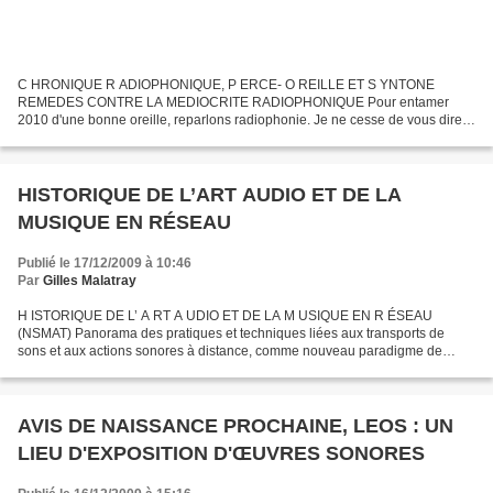
C HRONIQUE R ADIOPHONIQUE, P ERCE- O REILLE ET S YNTONE
REMEDES CONTRE LA MEDIOCRITE RADIOPHONIQUE Pour entamer
2010 d'une bonne oreille, reparlons radiophonie. Je ne cesse de vous dire
que la création radiophonique ne s'est jamais aussi bien portée
qu'aujourd'hui,...
HISTORIQUE DE L’ART AUDIO ET DE LA
MUSIQUE EN RÉSEAU
Publié le 17/12/2009 à 10:46
Par
Gilles Malatray
H ISTORIQUE DE L’ A RT A UDIO ET DE LA M USIQUE EN R ÉSEAU
(NSMAT) Panorama des pratiques et techniques liées aux transports de
sons et aux actions sonores à distance, comme nouveau paradigme de
l'écoute Je relaie ici un ambitieux et passionnant projet...
AVIS DE NAISSANCE PROCHAINE, LEOS : UN
LIEU D'EXPOSITION D'ŒUVRES SONORES