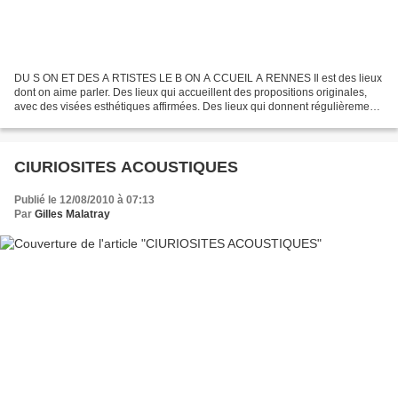
DU S ON ET DES A RTISTES LE B ON A CCUEIL A RENNES Il est des lieux
dont on aime parler. Des lieux qui accueillent des propositions originales,
avec des visées esthétiques affirmées. Des lieux qui donnent régulièrement
à la création sonore le droit de...
CIURIOSITES ACOUSTIQUES
Publié le 12/08/2010 à 07:13
Par
Gilles Malatray