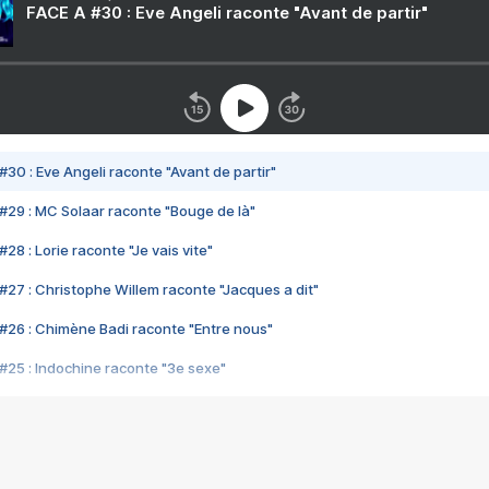
FACE A #30 : Eve Angeli raconte "Avant de partir"
#30 : Eve Angeli raconte "Avant de partir"
#29 : MC Solaar raconte "Bouge de là"
28 : Lorie raconte "Je vais vite"
#27 : Christophe Willem raconte "Jacques a dit"
#26 : Chimène Badi raconte "Entre nous"
#25 : Indochine raconte "3e sexe"
#24 : Zaho raconte "C'est chelou"
#23 : Patrick Bruel raconte "Au café des délices"
#22 : Kyo raconte "Le chemin"