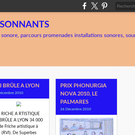
TSONNANTS
 sonore, parcours promenades installations sonores, soun
I BRÛLE A LYON
PRIX PHONURGIA
Décembre 2010
NOVA 2010, LE
PALMARES
26 Décembre 2010
F RICHE A RTISTIQUE
 BRÛLE A LYON 34 000
e Friche artistique à
 (RVI). De Superbes