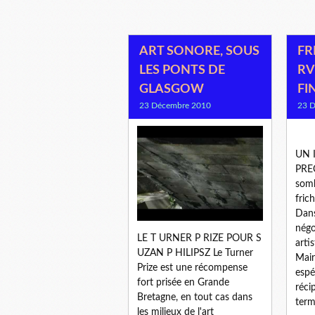
ART SONORE, SOUS
FR
LES PONTS DE
RV
GLASGOW
FI
23 Décembre 2010
23 
UN 
PRE
somb
fric
Dans 
négo
LE T URNER P RIZE POUR S
arti
UZAN P HILIPSZ Le Turner
Mair
Prize est une récompense
espé
fort prisée en Grande
réci
Bretagne, en tout cas dans
termi
les milieux de l'art