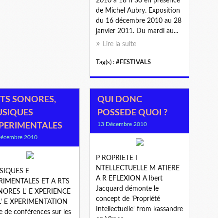
2010 à 18 h 30 en présence
de Michel Aubry. Exposition
du 16 décembre 2010 au 28
janvier 2011. Du mardi au...
Lire la suite
Tag(s) :
#FESTIVALS
TS SONORES,
QUI DONC
SIQUES
POSSEDE QUOI ?
13 Décembre 2010
PERIMENTALES
Décembre 2010
P ROPRIETE I
NTELLECTUELLE M ATIERE
SIQUES E
A R EFLEXION A lbert
RIMENTALES ET A RTS
Jacquard démonte le
NORES L' E XPERIENCE
concept de 'Propriété
L' E XPERIMENTATION
Intellectuelle' from kassandre
e de conférences sur les