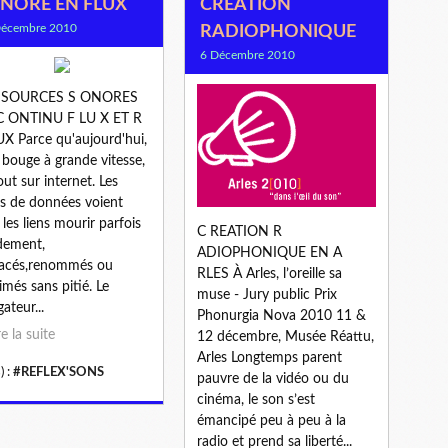
NORE EN FLUX
CREATION
Décembre 2010
RADIOPHONIQUE
6 Décembre 2010
SSOURCES S ONORES
C ONTINU F LU X ET R
X Parce qu'aujourd'hui,
 bouge à grande vitesse,
out sur internet. Les
s de données voient
i les liens mourir parfois
C REATION R
dement,
ADIOPHONIQUE EN A
lacés,renommés ou
RLES À Arles, l’oreille sa
imés sans pitié. Le
muse - Jury public Prix
ateur...
Phonurgia Nova 2010 11 &
re la suite
12 décembre, Musée Réattu,
Arles Longtemps parent
) :
#REFLEX'SONS
pauvre de la vidéo ou du
cinéma, le son s’est
émancipé peu à peu à la
radio et prend sa liberté...