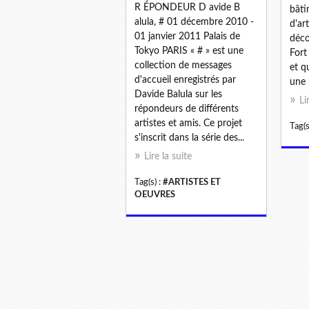
R ÉPONDEUR D avide B
bâti
alula, # 01 décembre 2010 -
d'ar
01 janvier 2011 Palais de
déco
Tokyo PARIS « # » est une
Fort
collection de messages
et q
d'accueil enregistrés par
une b
Davide Balula sur les
Li
répondeurs de différents
artistes et amis. Ce projet
Tag(s
s'inscrit dans la série des...
Lire la suite
Tag(s) :
#ARTISTES ET
OEUVRES