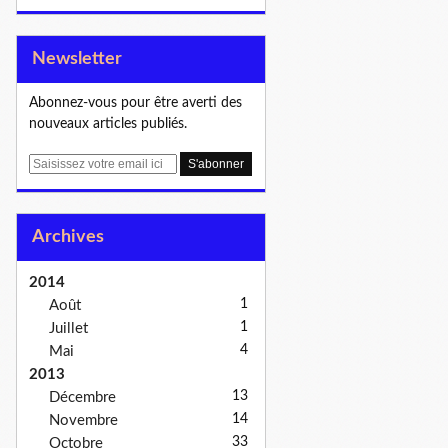
Newsletter
Abonnez-vous pour être averti des
nouveaux articles publiés.
E
m
a
i
Archives
l
2014
1
Août
1
Juillet
4
Mai
2013
13
Décembre
14
Novembre
33
Octobre