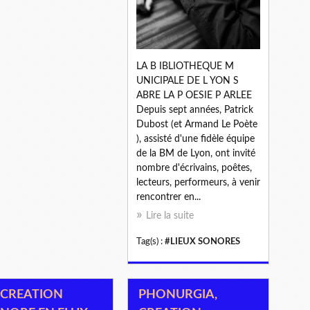
LA B IBLIOTHEQUE M
UNICIPALE DE L YON S
ABRE LA P OESIE P ARLEE
Depuis sept années, Patrick
Dubost (et Armand Le Poète
), assisté d'une fidèle équipe
de la BM de Lyon, ont invité
nombre d'écrivains, poêtes,
lecteurs, performeurs, à venir
rencontrer en...
Lire la suite
Tag(s) :
#LIEUX SONORES
 CREATION
PHONURGIA,