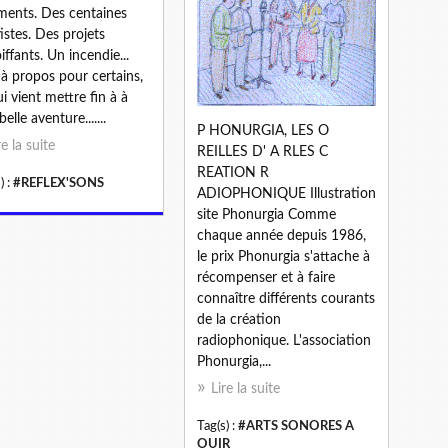
ments. Des centaines
tistes. Des projets
iffants. Un incendie...
 à propos pour certains,
ui vient mettre fin à à
elle aventure.......
P HONURGIA, LES O
re la suite
REILLES D' A RLES C
REATION R
) :
#REFLEX'SONS
ADIOPHONIQUE Illustration
site Phonurgia Comme
chaque année depuis 1986,
le prix Phonurgia s'attache à
récompenser et à faire
connaître différents courants
de la création
radiophonique. L'association
Phonurgia,...
Lire la suite
Tag(s) :
#ARTS SONORES A
OUIR