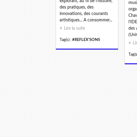
explorant, au fil de l'histoire,
musi
des pratiques, des
orga
innovations, des courants
Chav
artistiques... A consommer...
l’ID
Lire la suite
des 
(Univ
Tag(s) :
#REFLEX'SONS
Li
Tag(s