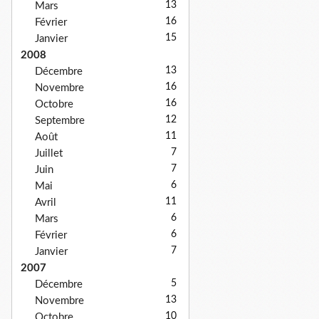
13
Mars
16
Février
15
Janvier
2008
13
Décembre
16
Novembre
16
Octobre
12
Septembre
11
Août
7
Juillet
7
Juin
6
Mai
11
Avril
6
Mars
6
Février
7
Janvier
2007
5
Décembre
13
Novembre
10
Octobre