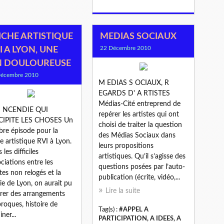
ICHE ARTISTIQUE
MEDIAS SOCIAUX
22 Décembre 2010
I A LYON, UNE
N DOULOUREUSE
Décembre 2010
M EDIAS S OCIAUX, R
EGARDS D' A RTISTES
Médias-Cité entreprend de
I NCENDIE QUI
repérer les artistes qui ont
CIPITE LES CHOSES Un
choisi de traiter la question
re épisode pour la
des Médias Sociaux dans
he artistique RVI à Lyon.
leurs propositions
les difficiles
artistiques. Qu’il s’agisse des
ciations entre les
questions posées par l’auto-
stes non relogés et la
publication (écrite, vidéo,...
ie de Lyon, on aurait pu
Lire la suite
rer des arrangements
proques, histoire de
Tag(s) :
#APPEL A
ner...
PARTICIPATION, A IDEES, A