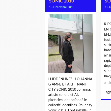
SONIC 2010
SO
13 Décembre 2010
12 
R E
EN 
EFLU
tout
surt
base
ains
rapi
dép
supr
navig
H IDDENLINES, J OHANNA
Li
G AMPE ET A LI T NANI
CITY SONIC 2010 Johanna,
Tag(s
artiste sonore et Ali,
plasticien, ont cofondé le
collectif Iddenlines. Pour city
Sonic 2010, il ont installé un