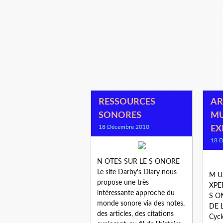
RESSOURCES
AR
SONORES
MU
18 Décembre 2010
EX
18 
N OTES SUR LE S ONORE
Le site Darby's Diary nous
M U
propose une très
XPE
intéressante approche du
S O
monde sonore via des notes,
DE 
des articles, des citations
Cycl