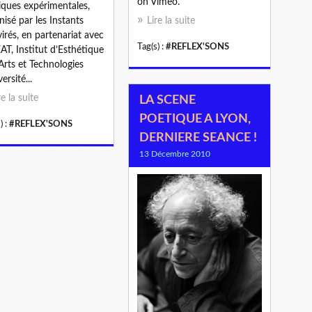
on Vimeo.
ques expérimentales,
nisé par les Instants
Lire la suite
irés, en partenariat avec
Tag(s) :
#REFLEX'SONS
EAT, Institut d’Esthétique
Arts et Technologies
ersité...
re la suite
LA SCENE
POETIQUE A LYON,
) :
#REFLEX'SONS
DERNIERE SEANCE !
13 Décembre 2010