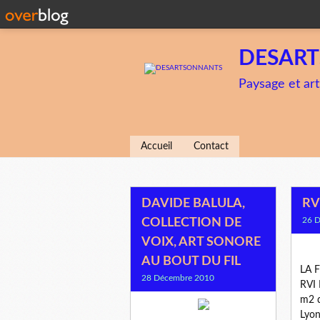
DESAR
Paysage et art
Accueil
Contact
DAVIDE BALULA,
RV
26 
COLLECTION DE
VOIX, ART SONORE
AU BOUT DU FIL
LA 
28 Décembre 2010
RVI
m2 d
Lyon