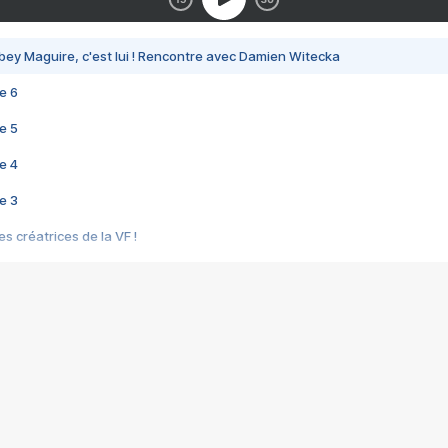
bey Maguire, c'est lui ! Rencontre avec Damien Witecka
e 6
e 5
e 4
e 3
s créatrices de la VF !
e 2
e 1
e Mektoub My Love arrive enfin ! Rencontre avec Shaïn Boumedine et Sal
i : après Toni en famille
elle réalise le bouleversant Dites lui que je l'aime