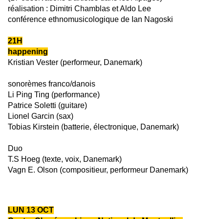
réalisation : Dimitri Chamblas et Aldo Lee
conférence ethnomusicologique
de Ia
n Nagoski
21H
happening
Kristian Vester
(performeur, Danemark)
sonorèmes franco/danois
Li Ping Ting
(performance)
Patrice Soletti
(guitare)
Lionel Garcin
(sax)
Tobias Kirstein
(batterie, électronique, Danemark)
Duo
T.S Hoeg
(texte, voix, Danemark)
Vagn E. Olson
(compositieur, performeur Danemark)
——————————————
LUN 13
OCT