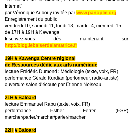
Internet"
par Véronique Aubouy invitée par
www.panoplie.org
Enregistrement du public
vendredi 10, samedi 11, lundi 13, mardi 14, mercredi 15,
de 17H à 19H à Kawenga.
Inscrivez-vous dès maintenant sur
http://blog.lebaiserdelamatrice.fr
19H
// Kawenga Centre régional
de Ressources dédié aux arts numérique
lecture
Frédéric Dumond : Médiologie (texte, voix, FR)
performance
Gérald Kurdian (performeur, radio-artiste)
ouverture
salon d’écoute
par Etienne Noiseau
21H
// Baloard
lecture
Emmanuel Rabu (texte, voix, FR)
performance
Esther Ferrer, (ESP)
marcher/parler/marcher/parler/marcher
22H
// Baloard