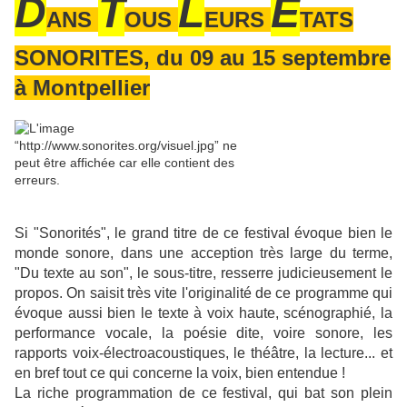
D
T
L
E
ANS
OUS
EURS
TATS
SONORITES, du 09 au 15 septembre
à Montpellier
Si "Sonorités", le grand titre de ce festival évoque bien le
monde sonore, dans une acception très large du terme,
"Du texte au son", le sous-titre, resserre judicieusement le
propos. On saisit très vite l'originalité de ce programme qui
évoque aussi bien le texte à voix haute, scénographié, la
performance vocale, la poésie dite, voire sonore, les
rapports voix-électroacoustiques, le théâtre, la lecture... et
en bref tout ce qui concerne la voix, bien entendue !
La riche programmation de ce festival, qui bat son plein