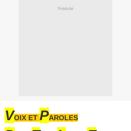
Publicité
V
P
OIX ET
AROLES