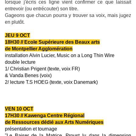
lorsque j'écris ces ligne vient confirmer ce que laissait
entrevoir (ou entrécouter) son titre.
Gageons que chacun pourra y trouver sa voix, mais jugez
en plutôt.
J
EU
9
OCT
18H30
/
/ Ecole Supérieure des Beaux arts
de Montpellier Agglomération
installation
Alvin Lucier, Music on a Long Thin Wire
double lecture
1/
Christian Prigent (texte, voix FR)
&
Vanda Benes (voix)
2/
lecture T.S HOEG (texte, voix Danemark)
——
——
——
——
——
——
——
VEN 10 OCT
1
7H30
// Kawenga Centre Régional
de Ressources dédié aux Arts Numériques
p
résentation et tournage
"Le Baiser de la Matrice, Proust lu dans la dimension