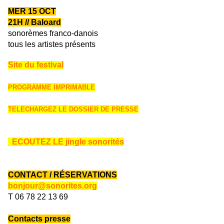
——————————————
MER
15
OCT
21H
// Baloard
sonorèmes franco-danois
tous les artistes présents
Site du festival
PROGRAMME IMPRIMABLE
TELECHARGEZ LE DOSSIER DE PRESSE
ECOUTEZ LE jingle sonorités
CONTACT / RÉSERVATIONS
bonjour@sonorites.org
T
06 78 22 13 69
Contacts presse