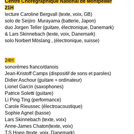
Centre Chorégraphique National de Montpellier
21H
lecture
Caroline Bergvall (texte, voix, GB)
solo
de Seijiro Murayama (batterie, Japon)
duo
Jorgen Teller (guitare, électronique, Danemark)
&
Lars Skinnebach (texte, voix, Danemark)
solo
Norbert Möslang , (électronique, suisse)
24H
sonorèmes franco/danois
Jean-Kristoff Camps
(dispositif de sons et paroles)
Didier Aschour
(guitare + ordinateur)
Lionel Garcin
(saxophones)
Patrice Soletti
(guitare)
Li Ping Ting
(performance)
Carole Rieussec
(électroacoustique)
Sophie Agnel
(basse)
Lars Skinnebach
(texte, voix)
Anne-James Chaton
(texte, voix)
T.S Hoeg
(texte, voix, Danemark)