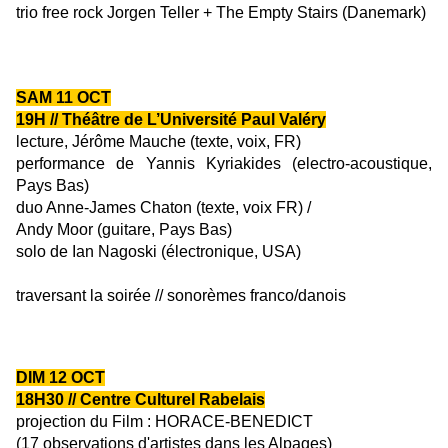
trio free rock
Jorgen Teller
+
The Empty Stairs (Danemark)
——————————————
SAM
11
OCT
1
9H
// Théâtre de L’Université Paul Valéry
l
e
cture
, Jérôme Mauche (texte, voix, FR)
performance
de Yannis Kyriakides (electro-acoustique,
Pays Bas)
duo
Anne-James Chaton (texte, voix FR)
/
Andy Moor (guitare, Pays Bas)
solo
de Ian Nagoski (électronique, USA)
traversant la soirée // sonorèmes franco/danois
——————————————
DIM
12
OCT
18H30
// Centre Culturel Rabelais
projection du Film
: HORACE-BENEDICT
(17 observations d'artistes dans les Alpages)